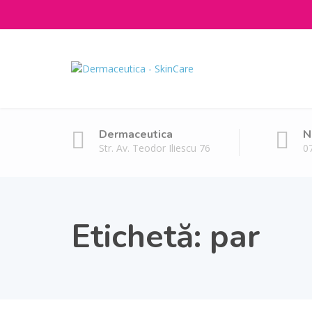
Dermaceutica
N
Str. Av. Teodor Iliescu 76
0
Etichetă:
par