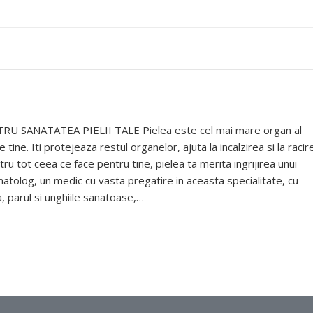
U SANATATEA PIELII TALE Pielea este cel mai mare organ al
tine. Iti protejeaza restul organelor, ajuta la incalzirea si la racir
ru tot ceea ce face pentru tine, pielea ta merita ingrijirea unui
matolog, un medic cu vasta pregatire in aceasta specialitate, cu
, parul si unghiile sanatoase,…