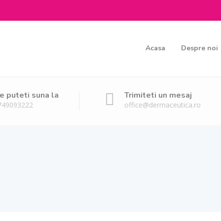
Acasa
Despre noi
e puteti suna la
Trimiteti un mesaj
749093222
office@dermaceutica.ro