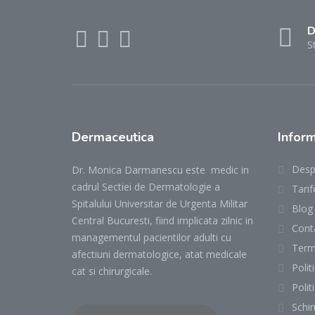
D
S
Dermaceutica
Inform
Desp
Dr. Monica Darmanescu este medic in
cadrul Sectiei de Dermatologie a
Tarif
Spitalului Universitar de Urgenta Militar
Blog
Central Bucuresti, fiind implicata zilnic in
Cont
managementul pacientilor adulti cu
Terme
afectiuni dermatologice, atat medicale
Polit
cat si chirurgicale.
Polit
Schi