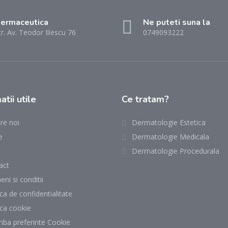
ermaceutica
Ne puteti suna la
tr. Av. Teodor Iliescu 76
0749093222
atii utile
Ce tratam?
re noi
Dermatologie Estetica
e
Dermatologie Medicala
Dermatologie Procedurala
act
ni si conditii
ica de confidentialitate
ica cookie
mba preferinte Cookie