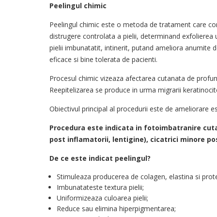
Peelingul chimic
Peelingul chimic este o metoda de tratament care cons
distrugere controlata a pielii, determinand exfoliere
pielii imbunatatit, intinerit, putand ameliora anumite
eficace si bine tolerata de pacienti.
Procesul chimic vizeaza afectarea cutanata de profunzi
Reepitelizarea se produce in urma migrarii keratinocite
Obiectivul principal al procedurii este de ameliorare es
Procedura este indicata in fotoimbatranire cut
post inflamatorii, lentigine), cicatrici minore p
De ce este indicat peelingul?
Stimuleaza producerea de colagen, elastina si prot
Imbunatateste textura pielii;
Uniformizeaza culoarea pielii;
Reduce sau elimina hiperpigmentarea;