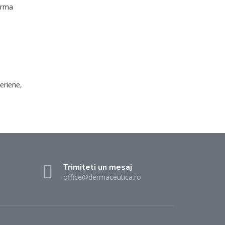
 urma
teriene,
Trimiteti un mesaj
office@dermaceutica.ro