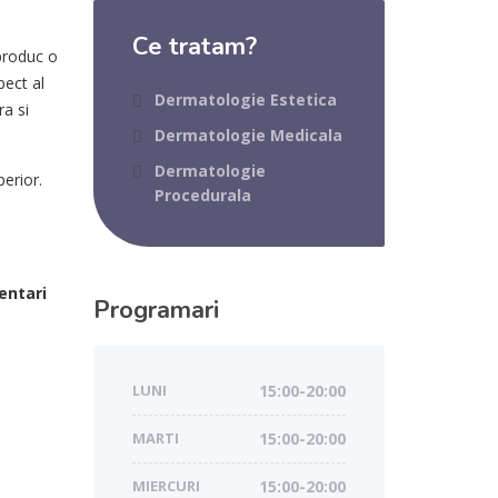
Ce tratam?
produc o
pect al
Dermatologie Estetica
ra si
Dermatologie Medicala
Dermatologie
perior.
Procedurala
entari
Programari
LUNI
15:00-20:00
MARTI
15:00-20:00
MIERCURI
15:00-20:00