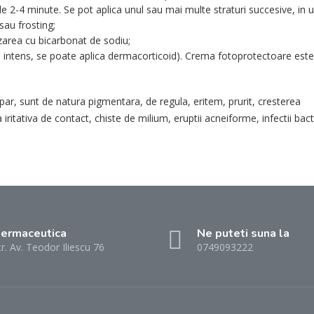
 de 2-4 minute. Se pot aplica unul sau mai multe straturi succesive, in
au frosting;
izarea cu bicarbonat de sodiu;
 intens, se poate aplica dermacorticoid). Crema fotoprotectoare este
par, sunt de natura pigmentara, de regula, eritem, prurit, cresterea
ta iritativa de contact, chiste de milium, eruptii acneiforme, infectii bac
ermaceutica
Ne puteti suna la
tr. Av. Teodor Iliescu 76
0749093222