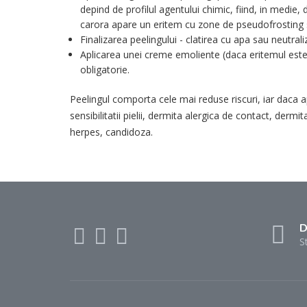
depind de profilul agentului chimic, fiind, in medie,
carora apare un eritem cu zone de pseudofrosting s
Finalizarea peelingului - clatirea cu apa sau neutral
Aplicarea unei creme emoliente (daca eritemul este
obligatorie.
Peelingul comporta cele mai reduse riscuri, iar daca a
sensibilitatii pielii, dermita alergica de contact, dermi
herpes, candidoza.
D
S