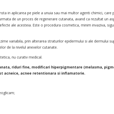
ta in aplicarea pe piele a unuia sau mai multor agenti chimici, care 
a urmata de un proces de regenerare cutanata, avand ca rezultat un as
 defecte ale acesteia. Este o procedura cosmetica, minim invaziva, sigu
me variabila, prin alterarea straturilor epidermului si ale dermului su
lor de la nivelul anexelor cutanate.
tetica, nu curativ medical.
anata, riduri fine, modificari hiperpigmentare (melasma, pigm
ost acneice, acnee retentionara si inflamatorie.
eoglicam;