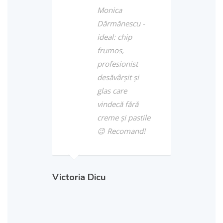
Monica
Dărmănescu -
ideal: chip
frumos,
profesionist
desăvârşit şi
glas care
vindecă fără
creme şi pastile
😉 Recomand!
Victoria Dicu