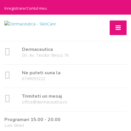
Inregistrare/Contul meu
Dermaceutica
Str. Av. Teodor Iliescu 76
Ne puteti suna la
0749093222
Trimiteti un mesaj
office@dermaceutica.ro
Programari 15.00 - 20.00
Luni-Vineri