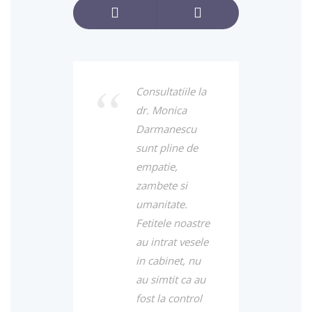
Consultatiile la
dr. Monica
Darmanescu
sunt pline de
empatie,
zambete si
umanitate.
Fetitele noastre
au intrat vesele
in cabinet, nu
au simtit ca au
fost la control