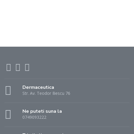
Dermaceutica
Str. Av. Teodor Iliescu 76
Ne puteti suna la
0749093222