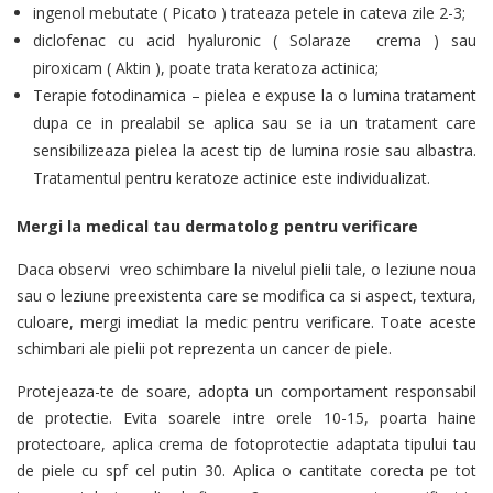
ingenol mebutate ( Picato ) trateaza petele in cateva zile 2-3;
diclofenac cu acid hyaluronic ( Solaraze crema ) sau
piroxicam ( Aktin ), poate trata keratoza actinica;
Terapie fotodinamica – pielea e expuse la o lumina tratament
dupa ce in prealabil se aplica sau se ia un tratament care
sensibilizeaza pielea la acest tip de lumina rosie sau albastra.
Tratamentul pentru keratoze actinice este individualizat.
Mergi la medical tau dermatolog pentru verificare
Daca observi vreo schimbare la nivelul pielii tale, o leziune noua
sau o leziune preexistenta care se modifica ca si aspect, textura,
culoare, mergi imediat la medic pentru verificare. Toate aceste
schimbari ale pielii pot reprezenta un cancer de piele.
Protejeaza-te de soare, adopta un comportament responsabil
de protectie. Evita soarele intre orele 10-15, poarta haine
protectoare, aplica crema de fotoprotectie adaptata tipului tau
de piele cu spf cel putin 30. Aplica o cantitate corecta pe tot