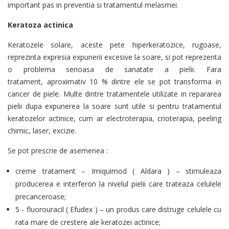
important pas in preventia si tratamentul melasmei.
Keratoza actinica
Keratozele solare, aceste pete hiperkeratozice, rugoase,
reprezinta expresia expunerii excesive la soare, si pot reprezenta
o problema serioasa de sanatate a pielii. Fara
tratament, aproximativ 10 % dintre ele se pot transforma in
cancer de piele. Multe dintre tratamentele utilizate in repararea
pielii dupa expunerea la soare sunt utile si pentru tratamentul
keratozelor actinice, cum ar electroterapia, crioterapia, peeling
chimic, laser, excizie.
Se pot prescrie de asemenea :
creme tratament – Imiquimod ( Aldara ) – stimuleaza
producerea e interferon la nivelul pielii care trateaza celulele
precanceroase;
5 - fluorouracil ( Efudex ) – un produs care distruge celulele cu
rata mare de crestere ale keratozei actinice;