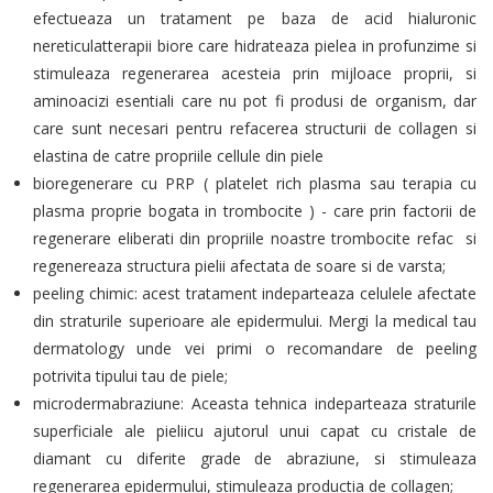
efectueaza un tratament pe baza de acid hialuronic
nereticulatterapii biore care hidrateaza pielea in profunzime si
stimuleaza regenerarea acesteia prin mijloace proprii, si
aminoacizi esentiali care nu pot fi produsi de organism, dar
care sunt necesari pentru refacerea structurii de collagen si
elastina de catre propriile cellule din piele
bioregenerare cu PRP ( platelet rich plasma sau terapia cu
plasma proprie bogata in trombocite ) - care prin factorii de
regenerare eliberati din propriile noastre trombocite refac si
regenereaza structura pielii afectata de soare si de varsta;
peeling chimic: acest tratament indeparteaza celulele afectate
din straturile superioare ale epidermului. Mergi la medical tau
dermatology unde vei primi o recomandare de peeling
potrivita tipului tau de piele;
microdermabraziune: Aceasta tehnica indeparteaza straturile
superficiale ale pieliicu ajutorul unui capat cu cristale de
diamant cu diferite grade de abraziune, si stimuleaza
regenerarea epidermului, stimuleaza productia de collagen;