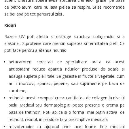
suferit o arsura solara evita aplicarea cremelor grase pe baza
de petrolatum, care nu lasa pielea sa respire. Si se recomanda
sa bei apa pe tot parcursul zilei .
Riduri
Razele UV pot afecta si distruge structura colagenului si a
elastinei, 2 proteine care mentin supletea si fermitatea pielii. Ce
poti face pentru a atenua ridurile:
betacaroten: cercetari de specialitate arata ca acest
antioxidant reduce aparitia ridurilor produse de soare si
adauga suplete pielii tale. Se gaseste in fructe si vegetale, cum
ar fi morcovi, spanac, pepene, sau suplimente pe baza de
carotene;
retinoizi: acesti compusi cresc cantitatea de collagen la nivelul
pielii. Medicul tau dermatolog iti poate prescrie o crema pe
baza de tretinoin. Poti aplica si o forma mai putin activa de
retinoid, retinol, in produse fara prescriptive medicala;
mezoterapie: cu ajutorul unor ace foarte fine medicul