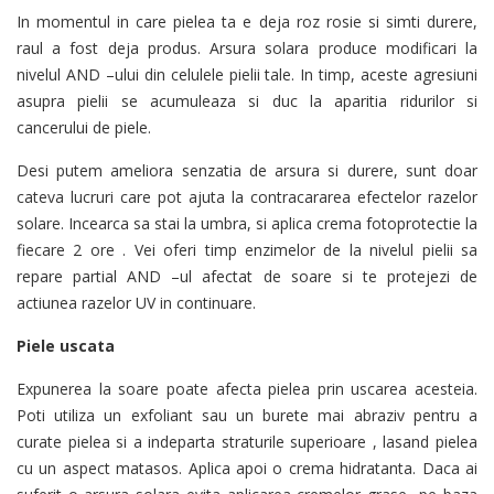
In momentul in care pielea ta e deja roz rosie si simti durere,
raul a fost deja produs. Arsura solara produce modificari la
nivelul AND –ului din celulele pielii tale. In timp, aceste agresiuni
asupra pielii se acumuleaza si duc la aparitia ridurilor si
cancerului de piele.
Desi putem ameliora senzatia de arsura si durere, sunt doar
cateva lucruri care pot ajuta la contracararea efectelor razelor
solare. Incearca sa stai la umbra, si aplica crema fotoprotectie la
fiecare 2 ore . Vei oferi timp enzimelor de la nivelul pielii sa
repare partial AND –ul afectat de soare si te protejezi de
actiunea razelor UV in continuare.
Piele uscata
Expunerea la soare poate afecta pielea prin uscarea acesteia.
Poti utiliza un exfoliant sau un burete mai abraziv pentru a
curate pielea si a indeparta straturile superioare , lasand pielea
cu un aspect matasos. Aplica apoi o crema hidratanta. Daca ai