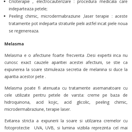
Crioterapie , electrocauterizare : procedura medicala care
indeparteaza petele;
Peeling chimic, microdermabraziune ,laser terapie : aceste
tratamente pot indeparta straturile pielii astfel incat piele noua
se regenereaza.
Melasma
Melasma e o afectiune foarte frecventa .Desi expertii inca nu
cunosc exact cauzele aparitiei acestei afectiuni, se stie ca
expunerea la soare stimuleaza secretia de melanina si duce la
aparitia acestor pete .
Melasma poate fi atenuata cu tratamente asemanatoare cu
cele utilizate pentru petele de varsta: creme pe baza de
hidroquinona, acid kojic, acid glicolic, peeling chimic,
microdermabraziune, terapie laser.
Evitarea stricta a expunerii la soare si utilzarea cremelor cu
fotoprotectie UVA, UVB, si lumina vizibila reprezinta cel mai