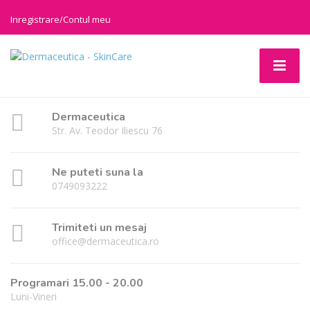
Inregistrare/Contul meu
Dermaceutica
Str. Av. Teodor Iliescu 76
Ne puteti suna la
0749093222
Trimiteti un mesaj
office@dermaceutica.ro
Programari 15.00 - 20.00
Luni-Vineri